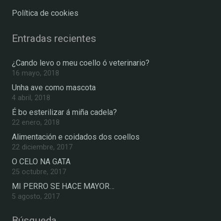
Política de cookies
Entradas recientes
¿Cando levo o meu coello ó veterinario?
16 mayo, 2018
Unha ave como mascota
4 abril, 2018
É bo esterilizar á miña cadela?
22 enero, 2018
Alimentación e coidados dos coellos
22 diciembre, 2017
O CELO NA GATA
25 octubre, 2017
MI PERRO SE HACE MAYOR…
5 agosto, 2017
Búsqueda