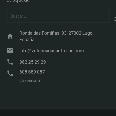
Buscar:
Ronda das Fontiñas, 93, 27002 Lugo,
home
España.
mail
info@veterinariasanfroilan.com
phone
982 25 29 29
608 689 087
phone
(Urxencias)